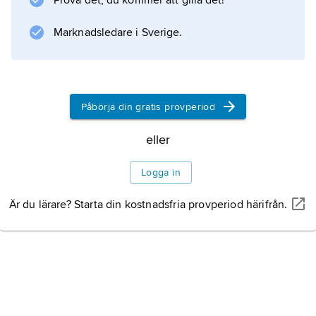
Prova det, du kommer att gilla det!
snart mörkröda. Bladskaften är röda.
Marknadsledare i Sverige.
Information om artikeln
Påbörja din gratis provperiod
eller
Logga in
Är du lärare? Starta din kostnadsfria provperiod härifrån.