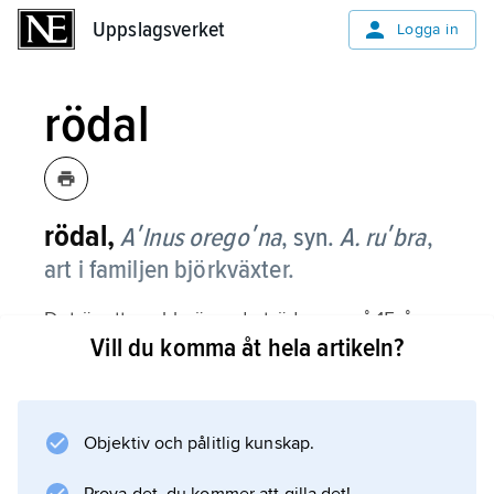
Uppslagsverket
Uppslagsverket
Logga in
rödal
rödal,
Aʹlnus oregoʹna
, syn.
A. ruʹbra
,
art i familjen björkväxter.
Det är ett snabbväxande träd, som på 15 år
Vill du komma åt hela artikeln?
når en höjd av 15–20 m. Arten, som
härstammar från västra Nordamerika, har som
yngre smal krona men som äldre bred krona
med vågräta grenar. Stambarken är gråvit och
Objektiv och pålitlig kunskap.
nästan slät. Skotten är först gröna men blir