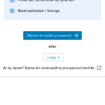
Prova det, du kommer att gilla det!
eller extrusionsteknik. Det hålade ämnet
Stålrör
Marknadsledare i Sverige.
Gjutjärnsrör
Kopparrör
Påbörja din gratis provperiod
eller
Logga in
Information om artikeln
Är du lärare? Starta din kostnadsfria provperiod härifrån.