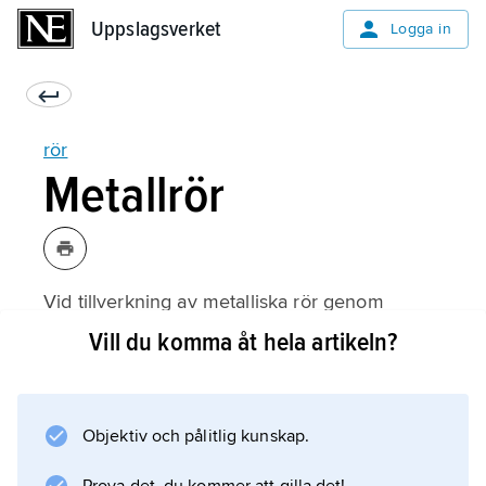
Uppslagsverket
Uppslagsverket
Logga in
rör
Metallrör
Vid tillverkning av metalliska rör genom
plastisk deformation utgår man från plåt, band
Vill du komma åt hela artikeln?
eller stång. Plåt eller band böjs vid
rumstemperatur till formen av ett rör, varefter
de mötande sidorna fogas samman genom
Objektiv och pålitlig kunskap.
svetsning. Uppvärmd stång hålas med dorn
eller stämpel. Hålningen utförs med valsnings-