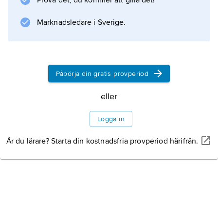
Prova det, du kommer att gilla det!
är tvär, inte rundad som hos tjäderhönan eller
kluven som hos orren. Korsningen är oftast
Marknadsledare i Sverige.
steril.
Påbörja din gratis provperiod
Information om artikeln
eller
Logga in
Är du lärare? Starta din kostnadsfria provperiod härifrån.