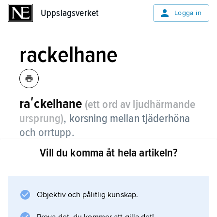
Uppslagsverket
Uppslagsverket
Logga in
rackelhane
raʹckelhane
(ett ord av ljudhärmande
ursprung)
,
korsning mellan tjäderhöna
och orrtupp.
Vill du komma åt hela artikeln?
Rackelhanen väger mellan två och tre kilo och
är övervägande svart eller brunsvart med
violett glans på bröst och hals. Honan,
rackelhönan
Objektiv och pålitlig kunskap.
, påminner om tjäderhöna men hennes stjärt