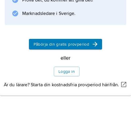
Prova det, du kommer att gilla det!
Marknadsledare i Sverige.
Påbörja din gratis provperiod
eller
Logga in
Är du lärare? Starta din kostnadsfria provperiod härifrån.