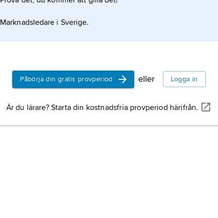
Prova det, du kommer att gilla det!
Marknadsledare i Sverige.
eller
Påbörja din gratis provperiod
Logga in
Är du lärare? Starta din kostnadsfria provperiod härifrån.