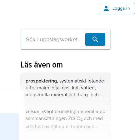
Logga in
Läs även om
prospektering
, systematiskt letande
efter malm, olja, gas, kol, vatten,
industriella mineral och berg- och
jordarter.
zirkon
, svagt brunaktigt mineral med
sammansättningen ZrSiO
och med
4
viss halt av hafnium, torium och
uran.