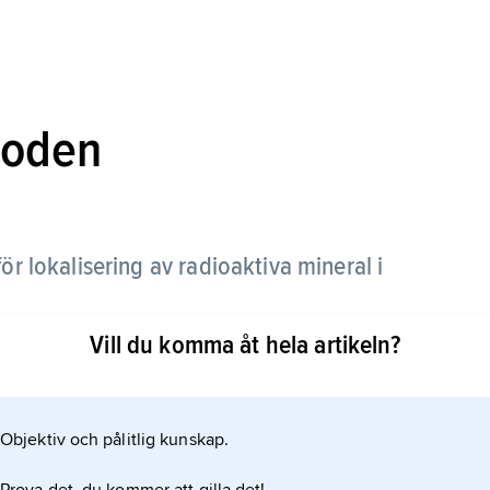
toden
ör lokalisering av radioaktiva mineral i
Vill du komma åt hela artikeln?
rålning de radioaktiva mineralen eller deras
isk kartering kan bergarter med hög halt av
nsas.
Objektiv och pålitlig kunskap.