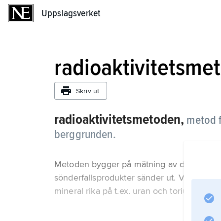
Uppslagsverket
Uppslagsverket
radioaktivitetsme
Skriv ut
radioaktivitetsmetoden,
metod f
berggrunden.
Metoden bygger på mätning av den gammast
sönderfallsprodukter sänder ut. Vid geolog
mineral rika på t.ex. uran och torium avgrä