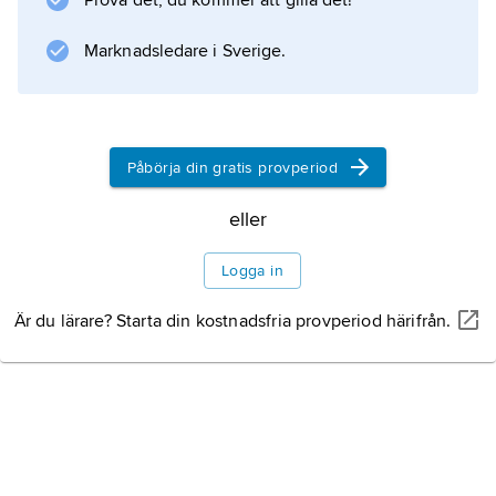
Prova det, du kommer att gilla det!
han ordförande i riksdagens utrikesutskott,
dess talman 1966 och 1970–72.
Marknadsledare i Sverige.
Information om artikeln
Påbörja din gratis provperiod
eller
Logga in
Är du lärare? Starta din kostnadsfria provperiod härifrån.