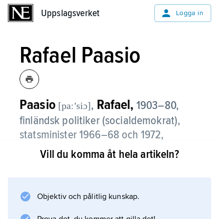
Uppslagsverket
Uppslagsverket
Logga in
Rafael Paasio
Paasio
Rafael,
,
1903–80,
[pa:ʹsiɔ]
finländsk politiker (socialdemokrat),
statsminister 1966–68 och 1972,
biträdande socialminister 1951 och
Vill du komma åt hela artikeln?
1958.
Rafael Paasio var chefredaktör för
Objektiv och pålitlig kunskap.
dagstidningen Turun Päivälehti i Åbo 1948–62
och riksdagsman 1948–75. Åren 1949–66 var