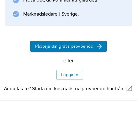
Prova det, du kommer att gilla det!
Litteraturanvisning
Marknadsledare i Sverige.
Information om artikeln
Påbörja din gratis provperiod
eller
Logga in
Är du lärare? Starta din kostnadsfria provperiod härifrån.