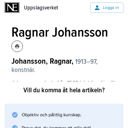
Uppslagsverket
Uppslagsverket
Logga in
Ragnar Johansson
Johansson, Ragnar,
1913–97,
konstnär.
Johansson verkade från 1940-talet framför allt
Vill du komma åt hela artikeln?
som målare och tecknare med porträtt och
landskap, med fjällvärld och kusttrakter som
främsta motiv. Hans målningar är formade av
lysande, tjockt pålagda färger, som får
Objektiv och pålitlig kunskap.
motivens yttre och inre karaktär att samspela.