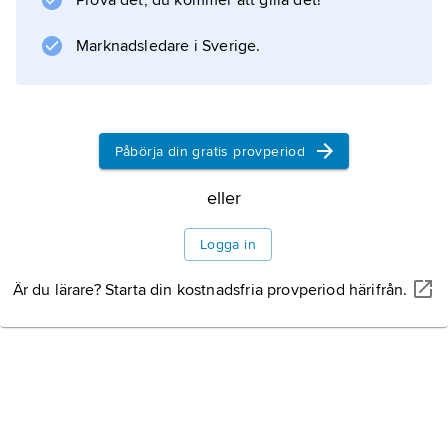
Prova det, du kommer att gilla det!
drivmedel, dvs. en blandning av salpeter,
träkol och svavel. Den första vätskeraketen
Marknadsledare i Sverige.
konstruerades av
Robert Goddard
och sköts upp 1926. De första
Påbörja din gratis provperiod
långdistansrobotarna utvecklades
eller
Logga in
Information om artikeln
Är du lärare? Starta din kostnadsfria provperiod härifrån.