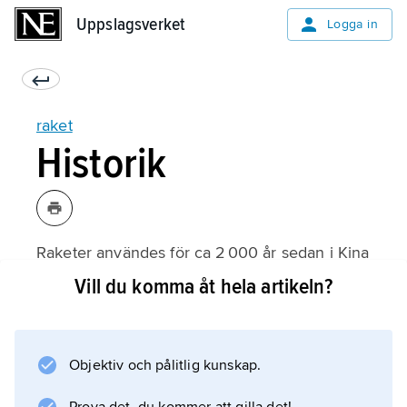
Uppslagsverket
Uppslagsverket
Logga in
raket
Historik
Raketer användes för ca 2 000 år sedan i Kina
och Indien både i fyrverkerier och som
Vill du komma åt hela artikeln?
stridsmedel (se
fyrverkeri
och
Objektiv och pålitlig kunskap.
pyroteknik
). Dessa tidiga raketer använde svartkrut som