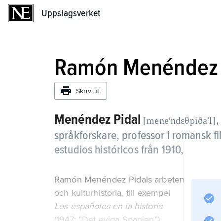
Uppslagsverket
Uppslagsverket
Ramón Menéndez 
Skriv ut
Menéndez Pidal
[meneʹndɛθpiðaʹl]
språkforskare, professor i romansk fi
estudios históricos från 1910, presi
Ramón Menéndez Pidals arbeten behandlar s
och kulturhistoria, till exempel
Los españoles en la historia
(1947; ”Det eviga Spanien”).