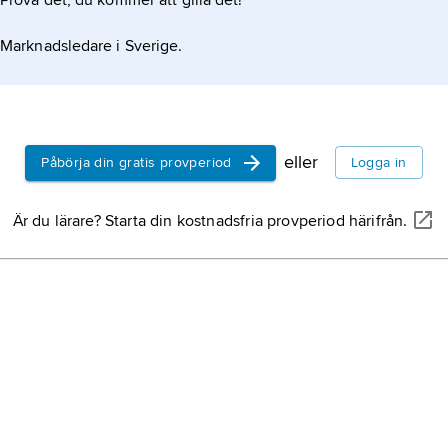
Prova det, du kommer att gilla det!
Marknadsledare i Sverige.
eller
Påbörja din gratis provperiod
Logga in
Är du lärare? Starta din kostnadsfria provperiod härifrån.