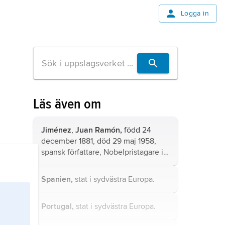
Logga in
Läs även om
Jiménez
,
Juan Ramón,
född 24
december 1881, död 29 maj 1958,
spansk författare, Nobelpristagare i
litteratur 1956.
Spanien,
stat i sydvästra Europa.
Portugal,
stat i sydvästra Europa.