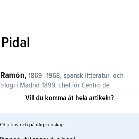
Pidal
Ramón,
,
1869–1968, spansk litteratur- och
lologi i Madrid 1899, chef för Centro de
dent i Spanska akademien 1925–38.
Vill du komma åt hela artikeln?
pansk språkhistoria, medeltida spansk litteratur
Objektiv och pålitlig kunskap.