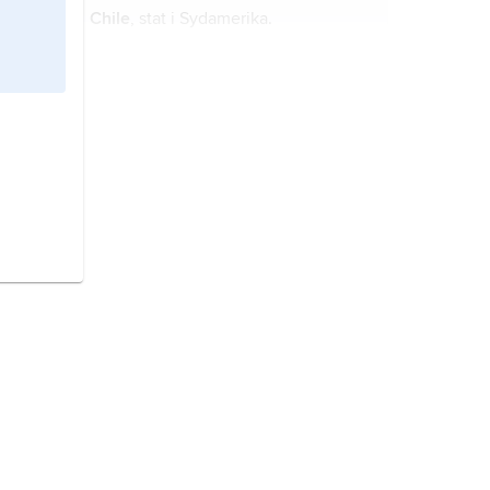
Chile
, stat i Sydamerika.
Kuba
,
Cuba
, stat i Västindien.
Argentina,
stat i Sydamerika.
Bolivia,
stat i Sydamerika.
Colombia,
stat i nordvästra
Sydamerika.
Venezuela
, stat i norra Sydamerika.
Ecuador
, stat i nordvästra
Sydamerika, vid ekvatorn.