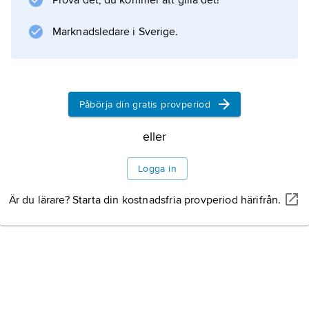
Prova det, du kommer att gilla det!
Information om artikeln
Marknadsledare i Sverige.
Påbörja din gratis provperiod
eller
Logga in
Är du lärare? Starta din kostnadsfria provperiod härifrån.