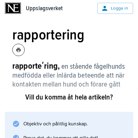
Uppslagsverket
Uppslagsverket
Logga in
rapportering
rapporteʹring,
en stående fågelhunds
medfödda eller inlärda beteende att när
kontakten mellan hund och förare gått
förlorad ”gå av ståndet”, söka upp
Vill du komma åt hela artikeln?
föraren och vägleda honom till ståndet.
Objektiv och pålitlig kunskap.