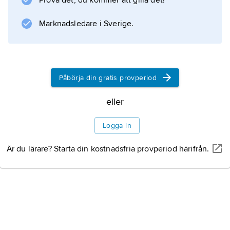
Prova det, du kommer att gilla det!
Marknadsledare i Sverige.
Påbörja din gratis provperiod
eller
Logga in
Är du lärare? Starta din kostnadsfria provperiod härifrån.