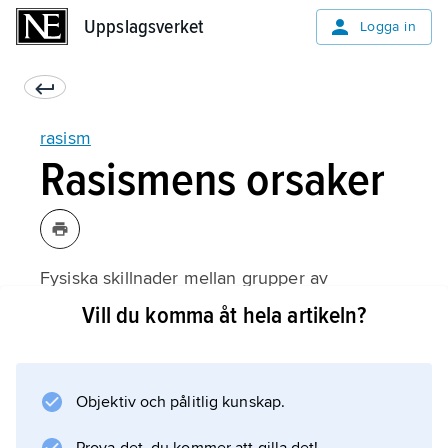
Uppslagsverket
Uppslagsverket
Logga in
rasism
Rasismens orsaker
Fysiska skillnader mellan grupper av
människor är inte i sig någon orsak till rasism,
Vill du komma åt hela artikeln?
men fungerar som markörer till vilka fördomar
kan knytas. De psykologiska teorierna om
rasismens orsaker tar fasta på vissa
Objektiv och pålitlig kunskap.
personlighetsdrag eller reaktioner på sociala
situationer. Enligt en teori leder frustration ofta