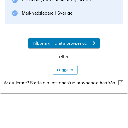
Prova det, du kommer att gilla det!
till aggression, vilken riktas mot
Marknadsledare i Sverige.
Information om artikeln
Påbörja din gratis provperiod
eller
Logga in
Är du lärare? Starta din kostnadsfria provperiod härifrån.