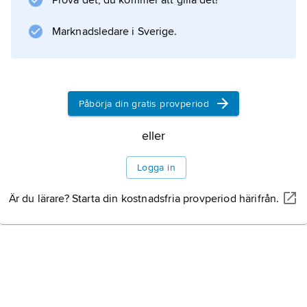
Prova det, du kommer att gilla det!
litteraturstudiet. Bland annat utgav han
Almindeligt Litteraturlexikon for Danmark,
Marknadsledare i Sverige.
Norge og Island
(1820).
Påbörja din gratis provperiod
Information om artikeln
eller
Logga in
Är du lärare? Starta din kostnadsfria provperiod härifrån.