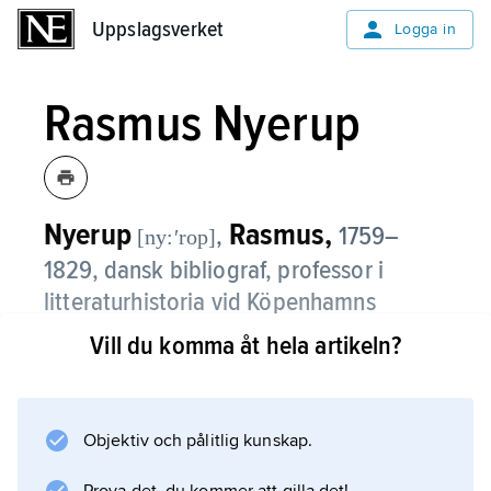
Uppslagsverket
Uppslagsverket
Logga in
Rasmus Nyerup
Nyerup
Rasmus,
,
1759–
[ny:ʹrop]
1829, dansk bibliograf, professor i
litteraturhistoria vid Köpenhamns
universitet från 1796, chef för
Vill du komma åt hela artikeln?
universitetsbiblioteket från 1803.
Rasmus Nyerup var tillsammans med
Objektiv och pålitlig kunskap.
Knud Lyne Rahbek
en av de stora pionjärerna i det nordiska