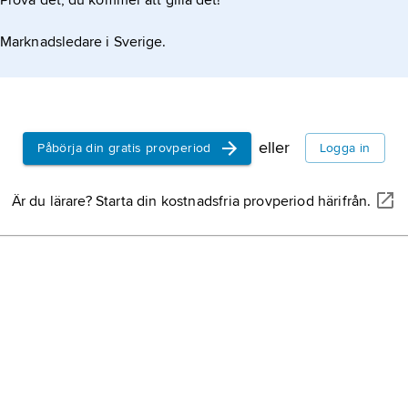
Prova det, du kommer att gilla det!
Marknadsledare i Sverige.
eller
Påbörja din gratis provperiod
Logga in
Är du lärare? Starta din kostnadsfria provperiod härifrån.