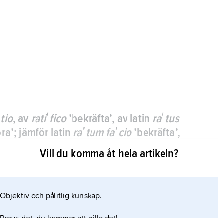
ʹtio
, av
ratiʹfico
’bekräfta’, av latin
raʹtus
ra’; jämför latin
raʹtum faʹcio
’bekräfta’,
gs godkännande av en tidigare
Vill du komma åt hela artikeln?
skommelse (traktat).
ande för den ratificerande staten från den tidpunkt
Objektiv och pålitlig kunskap.