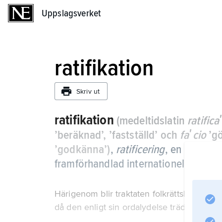
Uppslagsverket
Uppslagsverket
ratifikation
Skriv ut
ratifikation
(medeltidslatin
ratifica
’beräknad’, ’fastställd’ och
faʹcio
’gö
’godkänna’)
,
ratificering
,
en regerin
framförhandlad internationell överen
Härigenom blir traktaten folkrättsligt bind
då den enligt sin ordalydelse träder i kraft.