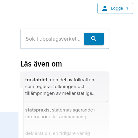
Logga in
Läs även om
traktaträtt,
den del av folkrätten
som reglerar tolkningen och
tillämpningen av mellanstatliga
överenskommelser.
statspraxis,
staternas agerande i
internationella sammanhang.
deklaration
, en tidigare vanlig