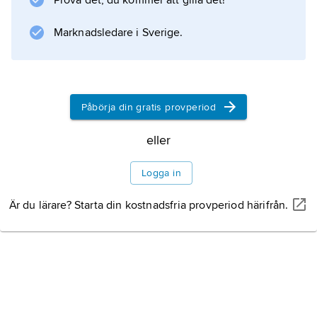
Prova det, du kommer att gilla det!
vissa versioner blev hon därpå dödad, enligt
andra räddad av de uppvuxna tvillingarna,
Marknadsledare i Sverige.
Romulus och Remus.
Påbörja din gratis provperiod
Information om artikeln
eller
Logga in
Är du lärare? Starta din kostnadsfria provperiod härifrån.