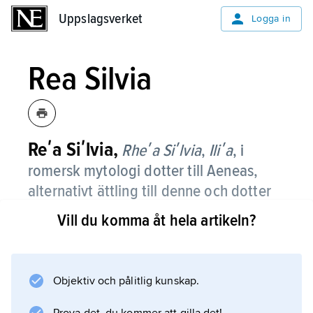
Uppslagsverket
Uppslagsverket
Logga in
Rea Silvia
Reʹa Siʹlvia,
Rheʹa Siʹlvia
,
Iliʹa
,
i
romersk mytologi dotter till Aeneas,
alternativt ättling till denne och dotter
till Numitor, kung i Alba Longa.
Vill du komma åt hela artikeln?
Då den ogifta Rea Silvia nedkom med
tvillingsöner, enligt traditionen med
krigsguden Mars, lät hennes farbror,
Objektiv och pålitlig kunskap.
usurpatorn Amulius, sätta ut barnen. Enligt