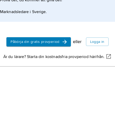
Prova det, du kommer att gilla det!
Marknadsledare i Sverige.
eller
Påbörja din gratis provperiod
Logga in
Är du lärare? Starta din kostnadsfria provperiod härifrån.