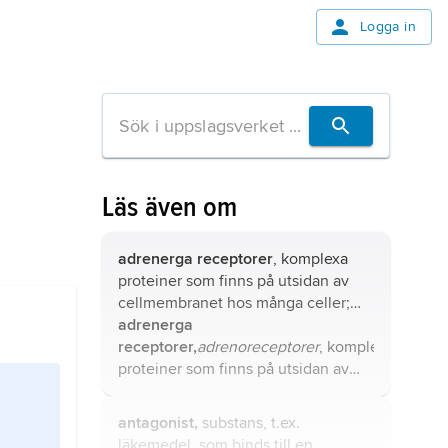
Logga in
Läs även om
adrenerga receptorer
, komplexa
proteiner som finns på utsidan av
cellmembranet hos många celler;
jämför
adrenerga
receptor
.
receptorer,
adrenoreceptorer
, komplexa
proteiner som finns på utsidan av
cellmembranet hos många celler;
jämför
receptor
.
antagonist,
substans, t.ex.
läkemedel, som binds till en