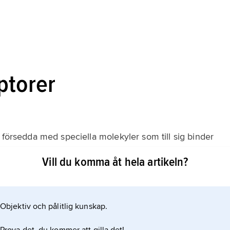
ptorer
 försedda med speciella molekyler som till sig binder
Vill du komma åt hela artikeln?
 till cellen. Vissa sådana receptorer finns på cellens
allmänhet ett protein eller kopplad till ett protein.
Objektiv och pålitlig kunskap.