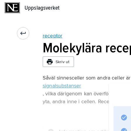
Uppslagsverket
Uppslagsverket
receptor
Molekylära rece
Skriv ut
Såväl sinnesceller som andra celler är
signalsubstanser
, vilka därigenom kan överföra budskap
yta, andra inne i cellen. Receptorn är i 