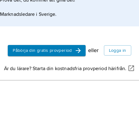
Prova det, du kommer att gilla det!
Marknadsledare i Sverige.
eller
Påbörja din gratis provperiod
Logga in
Är du lärare? Starta din kostnadsfria provperiod härifrån.