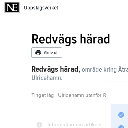
Uppslagsverket
Uppslagsverket
Redvägs härad
Skriv ut
Redvägs härad,
område kring Ätra
Ulricehamn.
Tinget låg i Ulricehamn utanför R., medan 
Information om artikeln