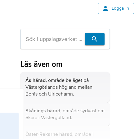
Logga in
Läs även om
Ås härad,
område beläget på
Västergötlands högland mellan
Borås och Ulricehamn.
Skånings härad,
område sydväst om
Skara i Västergötland.
Öster-Rekarne härad,
område i