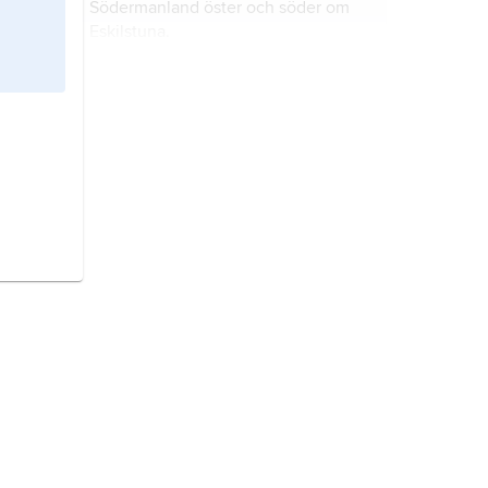
Södermanland öster och söder om
Eskilstuna.
Åse härad,
område i Västergötland,
beläget vid vänerviken Dättern.
Väne härad,
område i
Västergötland, kring Göta älvs
utlopp ur Vänern.
Åkerbo härad,
område i
Västmanland, kring städerna Arboga
och Köping.
Hölebo härad
omfattar ett område
vid Östersjön i östra Södermanland
kring staden Trosa.