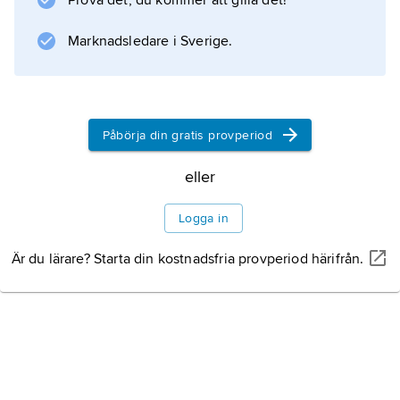
Prova det, du kommer att gilla det!
utvandringen Frankrikes ekonomiska
utveckling stor skada.
Marknadsledare i Sverige.
Information om artikeln
Påbörja din gratis provperiod
eller
Logga in
Är du lärare? Starta din kostnadsfria provperiod härifrån.