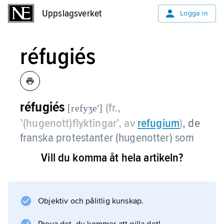
Uppslagsverket
Uppslagsverket
Logga in
réfugiés
réfugiés
(fr.,
[refyʒeʹ]
’(hugenott)flyktingar’, av
refugium
)
, de
franska protestanter (hugenotter) som
gick i landsflykt under 1500- och 1600-
Vill du komma åt hela artikeln?
talen.
Efter det att ediktet i Nantes upphävts 1685
Objektiv och pålitlig kunskap.
beräknas ca 400 000 ha utvandrat. Då en stor
del av dem var industri- och köpmän vållade