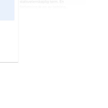
statsvetenskaplig term. En
författning är en av behörig
myndighet utfärdad, generellt
förpliktande föreskrift.
Merkel,
Angela,
född 17 juli 1954,
tysk politiker (kristdemokrat),
förbundskansler 2005–21.
lagprövningsrätt,
domstolars rätt att
pröva om en lag överensstämmer
med grundlagen eller strider mot
denna och, i det senare fallet, att
underlåta att tillämpa lagen.