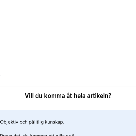
.
benämns regeringschefen statsminister. I andra
Vill du komma åt hela artikeln?
er, konseljpresident eller ministerpresident. De
utser en förbundskansler som regeringschef. De
schefens betydelse. Ett undantag gäller i länder
Objektiv och pålitlig kunskap.
l exempel USA,