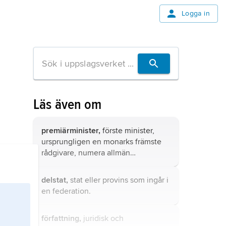
Logga in
Läs även om
premiärminister,
förste minister,
ursprungligen en monarks främste
rådgivare, numera allmän
benämning på regeringschef, vars
officiella titel kan vara en annan,
delstat,
stat eller provins som ingår i
t.ex. statsminister (Norden),
en
federation
.
förbundskansler (Tyskland och
Österrike), konseljpresident
författning,
juridisk och
(Frankrike 1876–1959).