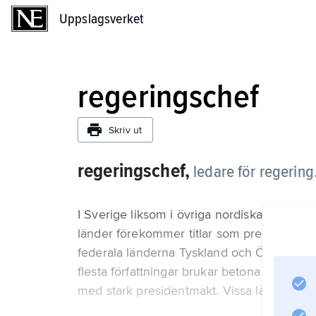
Uppslagsverket
Uppslagsverket
regeringschef
Skriv ut
regeringschef,
ledare för regering
I Sverige liksom i övriga nordiska länder 
länder förekommer titlar som premiärminist
federala länderna Tyskland och Österrike 
flesta författningar brukar betona regering
med stark presidentmakt. Vissa länder, til