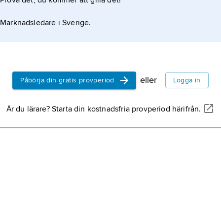
Prova det, du kommer att gilla det!
Marknadsledare i Sverige.
eller
Påbörja din gratis provperiod
Logga in
Är du lärare? Starta din kostnadsfria provperiod härifrån.