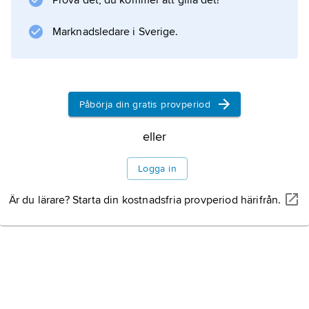
Prova det, du kommer att gilla det!
singer/songwriter.
Marknadsledare i Sverige.
Information om artikeln
Påbörja din gratis provperiod
eller
Logga in
Är du lärare? Starta din kostnadsfria provperiod härifrån.