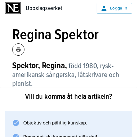
Uppslagsverket
Uppslagsverket
Logga in
Regina Spektor
Spektor, Regina,
född 1980, rysk-
amerikansk sångerska, låtskrivare och
pianist.
Vill du komma åt hela artikeln?
Regina Spektor föddes i Ryssland
(Sovjetunionen) men emigrerade med sin
judiska familj till New York 1989. Där utbildade
hon sig som pianist inom klassisk musik för att
Objektiv och pålitlig kunskap.
i 20-årsåldern gå över till att bli