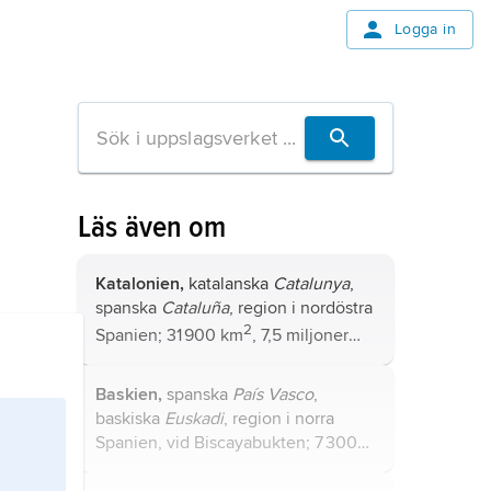
Logga in
Läs även om
Katalonien,
katalanska
Catalunya
,
spanska
Cataluña
, region i nordöstra
2
Spanien; 31 900 km
, 7,5 miljoner
invånare (2016).
Baskien,
spanska
País Vasco
,
baskiska
Euskadi
, region i norra
Spanien, vid Biscayabukten; 7 300
2
km
, 2,2 miljoner invånare (2016).