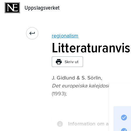
Uppslagsverket
Uppslagsverket
regionalism
Litteraturanvi
Skriv ut
J. Gidlund & S. Sörlin,
Det europeiska kalejdoskopet: Re
(1993);
Information om artikeln