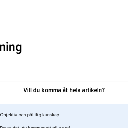
sning
gionerna, nationerna och den europeiska identiteten
Vill du komma åt hela artikeln?
Objektiv och pålitlig kunskap.