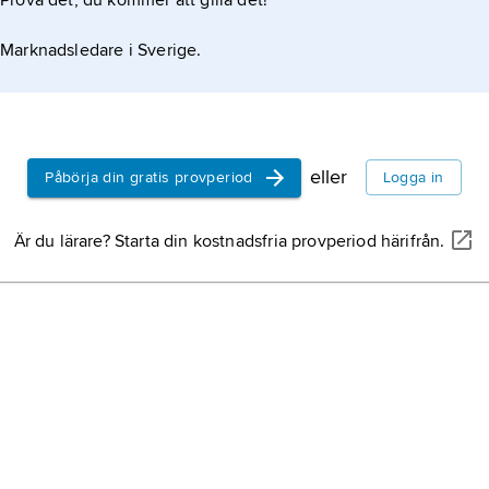
Prova det, du kommer att gilla det!
Marknadsledare i Sverige.
eller
Påbörja din gratis provperiod
Logga in
Är du lärare? Starta din kostnadsfria provperiod härifrån.