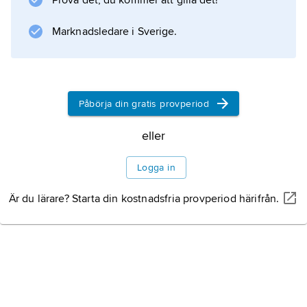
Prova det, du kommer att gilla det!
.
Marknadsledare i Sverige.
Information om artikeln
Påbörja din gratis provperiod
eller
Logga in
Är du lärare? Starta din kostnadsfria provperiod härifrån.