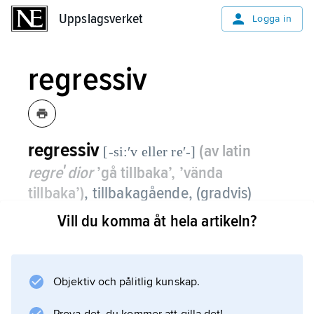
Uppslagsverket
Uppslagsverket
Logga in
regressiv
regressiv
(av latin
[-si:ʹv eller reʹ-]
regreʹdior
’gå tillbaka’, ’vända
tillbaka’)
,
tillbakagående, (gradvis)
avtagande; bakåtverkande.
Vill du komma åt hela artikeln?
Om
regressiv assimilation
se
Objektiv och pålitlig kunskap.
assimilation