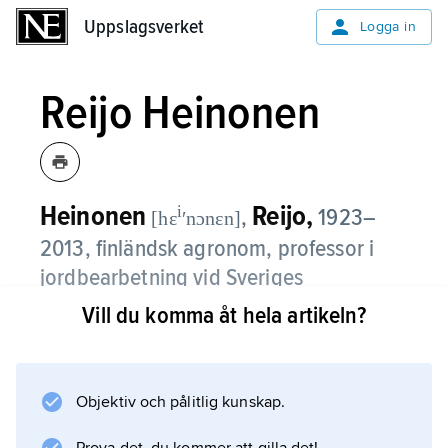
Uppslagsverket
Uppslagsverket
Logga in
Reijo Heinonen
Heinonen
Reijo,
i
,
1923–
[hɛ
ʹnɔnɛn]
2013, finländsk agronom, professor i
jordbearbetning vid Sveriges
lantbruksuniversitet 1962–88.
Vill du komma åt hela artikeln?
Heinonens arbeten berör främst
markfysikaliska frågor med anknytning till
Objektiv och pålitlig kunskap.
odlingen av lantbruks- och trädgårdsväxter.