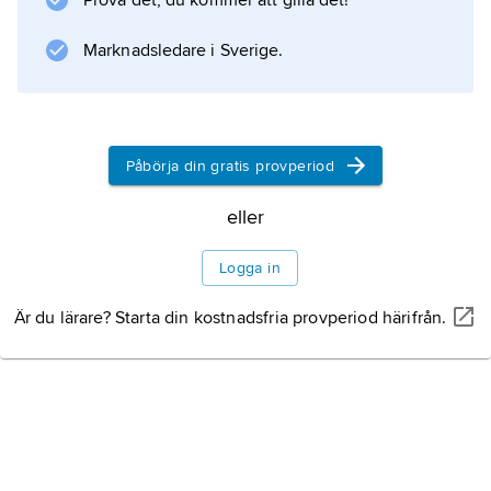
Prova det, du kommer att gilla det!
Marknadsledare i Sverige.
Information om artikeln
Påbörja din gratis provperiod
eller
Logga in
Är du lärare? Starta din kostnadsfria provperiod härifrån.