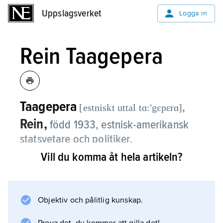
Uppslagsverket
Uppslagsverket
Logga in
Rein Taagepera
Taagepera
,
[estniskt uttal tɑ:ʹgɛpɛrɑ]
Rein,
född 1933, estnisk-amerikansk
statsvetare och politiker.
Vill du komma åt hela artikeln?
Rein Taagepera har under de senaste åren
varit verksam både vid University of California
och universitetet i Tartu, Estland. 2008
Objektiv och pålitlig kunskap.
tilldelades han
Skytteanska priset