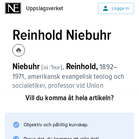
Uppslagsverket
Uppslagsverket
Logga in
Reinhold Niebuhr
Niebuhr
Reinhold,
,
1892–
[ni:ʹbur]
1971, amerikansk evangelisk teolog och
socialetiker, professor vid Union
Theological Seminary i New York 1928–
Vill du komma åt hela artikeln?
60.
Niebuhr tog avstånd från liberalteologins
Objektiv och pålitlig kunskap.
optimistiska människosyn men hävdade att en
kristen socialetik har ett viktigt bidrag att ge