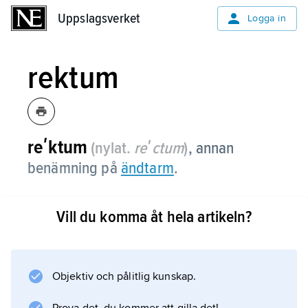
Uppslagsverket
Uppslagsverket
Logga in
rektum
reʹktum
(nylat.
reʹctum
)
, annan
benämning på
ändtarm
.
Vill du komma åt hela artikeln?
Information om artikeln
Objektiv och pålitlig kunskap.