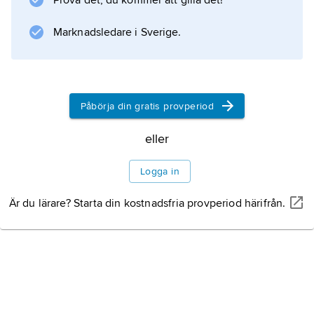
Prova det, du kommer att gilla det!
Marknadsledare i Sverige.
Påbörja din gratis provperiod
eller
Logga in
Är du lärare? Starta din kostnadsfria provperiod härifrån.