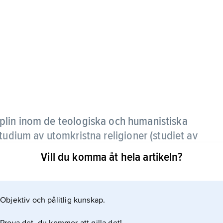
plin inom de teologiska och humanistiska
tudium av utomkristna religioner (studiet av
ad andra ämnen).
Vill du komma åt hela artikeln?
kulteterna ger dock utrymme åt kristendomen. De
istoria inrättades 1877 vid de nederländska
Objektiv och pålitlig kunskap.
athan Söderblom den tidigare professuren i
lopedi i Uppsala att från 1901 uppfattas som