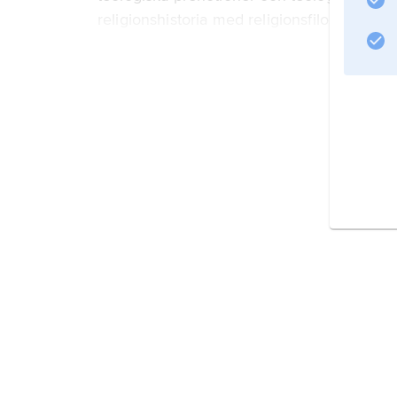
religionshistoria med religionsfilosofi, 193
Litteraturanvisning
Information om artikeln