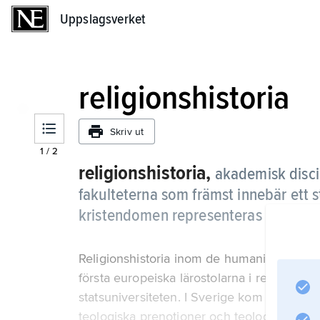
Uppslagsverket
Uppslagsverket
religionshistoria
Skriv ut
1
/
2
religionshistoria,
akademisk disci
fakulteterna som främst innebär ett s
kristendomen representeras av en r
Religionshistoria inom de humanistiska fa
första europeiska läro­stolarna i religionsh
statsuniversiteten. I Sverige kom genom N
teologiska prenotioner och teologisk encyk