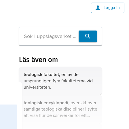
Logga in
Läs även om
teologisk fakultet,
en av de
ursprungligen fyra fakulteterna vid
universiteten.
teologisk encyklopedi,
översikt över
samtliga teologiska discipliner i syfte
att visa hur de samverkar för ett
gemensamt studiemål; tidigare egen
deldisciplin (del av ”teologisk