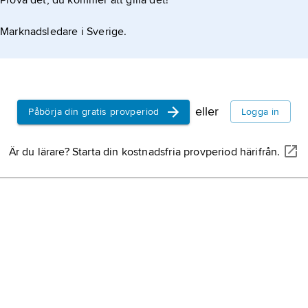
Prova det, du kommer att gilla det!
8 formellt ändrad
Marknadsledare i Sverige.
eller
Påbörja din gratis provperiod
Logga in
Är du lärare? Starta din kostnadsfria provperiod härifrån.