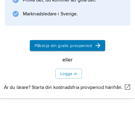
Prova det, du kommer att gilla det!
exempel
Sixtine
Marknadsledare i Sverige.
(1890), poem, teaterpjäser och talrika
filosofiska och litterära skrifter, bland annat
Le
Påbörja din gratis provperiod
eller
Information om artikeln
Logga in
Är du lärare? Starta din kostnadsfria provperiod härifrån.