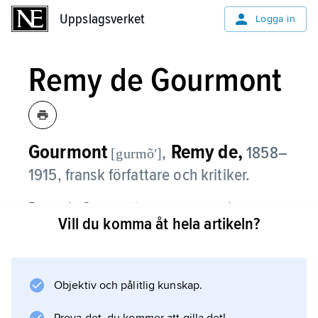
Uppslagsverket
Uppslagsverket
Logga in
Remy de Gourmont
Gourmont
Remy de,
,
1858–
[gurmõʹ]
1915, fransk författare och kritiker.
Remy de Gourmont var en av grundarna av
Vill du komma åt hela artikeln?
tidskriften Mercure de France och under
många år dess litteraturkritiker. Han
förknippas framför allt med symbolisterna,
vilkas verk han var väl förtrogen med och
Objektiv och pålitlig kunskap.
försvarade. Gourmont författade romaner, till