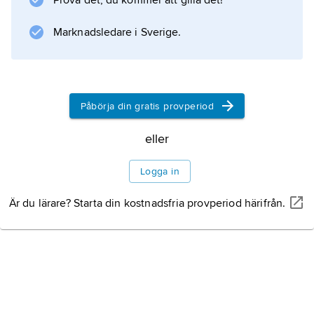
Prova det, du kommer att gilla det!
även det högsta stavhoppet dittills; Bubkas då
gällande världsrekord utomhus var 6,14.
Marknadsledare i Sverige.
Lavillenies eget personliga utomhusrekord är
6,05.
Påbörja din gratis provperiod
Information om artikeln
eller
Logga in
Är du lärare? Starta din kostnadsfria provperiod härifrån.