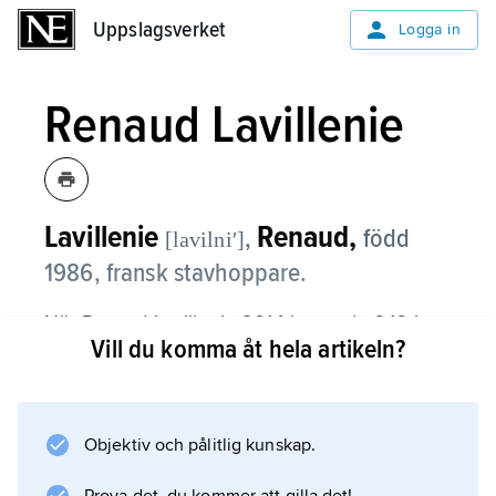
Uppslagsverket
Uppslagsverket
Logga in
Renaud Lavillenie
Lavillenie
Renaud,
,
född
[lavilniʹ]
1986, fransk stavhoppare.
När Renaud Lavillenie 2014 hoppade 6,16 i
Vill du komma åt hela artikeln?
Donetsk, Ukraina, överträffade han
Sergej Bubkas
världsrekord, satt i samma arena 21 år
tidigare, med 1 cm. Därmed slog Lavillenie inte
Objektiv och pålitlig kunskap.
bara världsrekord inomhus, han presterade