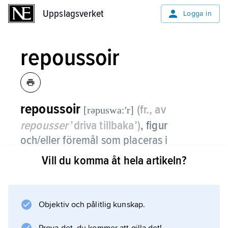
Uppslagsverket
Uppslagsverket
Logga in
repoussoir
repoussoir
(fr., av
[rəpuswa:ʹr]
repousser
’driva tillbaka’)
, figur
och/eller föremål som placeras i
förgrunden på en målning och som
Vill du komma åt hela artikeln?
förstärker bildens djupverkan.
Repoussoir används framför allt inom
Objektiv och pålitlig kunskap.
landskapsmåleriet.