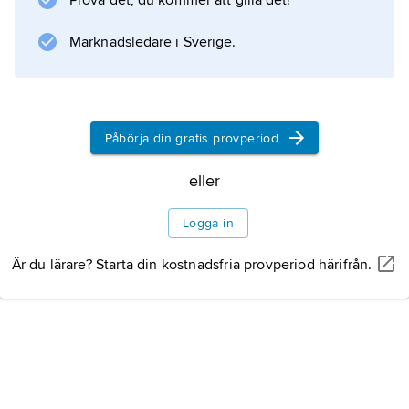
Prova det, du kommer att gilla det!
Marknadsledare i Sverige.
Information om artikeln
Påbörja din gratis provperiod
eller
Logga in
Är du lärare? Starta din kostnadsfria provperiod härifrån.