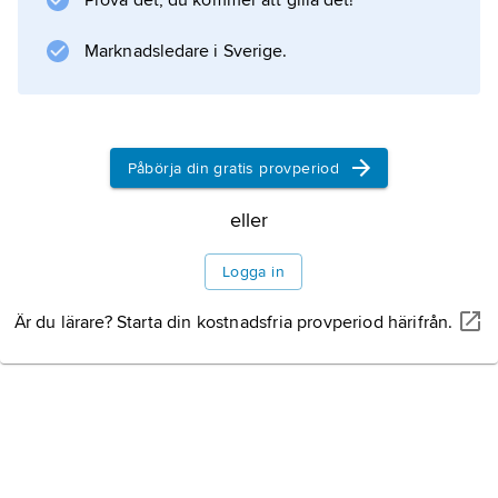
Prova det, du kommer att gilla det!
Marknadsledare i Sverige.
Påbörja din gratis provperiod
eller
Logga in
Är du lärare? Starta din kostnadsfria provperiod härifrån.