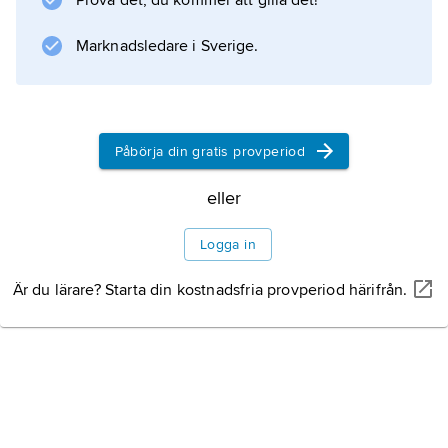
Prova det, du kommer att gilla det!
olika slags resandetåg, t.ex. snälltåg,
expresståg och persontåg.
Marknadsledare i Sverige.
Information om artikeln
Påbörja din gratis provperiod
eller
Logga in
Är du lärare? Starta din kostnadsfria provperiod härifrån.