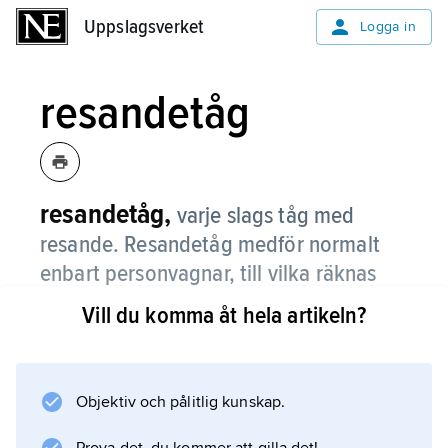
Uppslagsverket
Uppslagsverket
Logga in
resandetåg
resandetåg,
varje slags tåg med
resande. Resandetåg medför normalt
enbart personvagnar, till vilka räknas
även t.ex. sovvagnar, liggvagnar,
Vill du komma åt hela artikeln?
restaurangvagnar, resgodsvagnar,
postvagnar och konferensvagnar men
kan i vissa tåg även ha godsvagnar.
Objektiv och pålitlig kunskap.
Tåget kallas då blandat tåg. Förr skilde man på