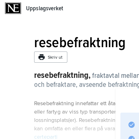
Uppslagsverket
Uppslagsverket
resebefraktning
Skriv ut
resebefraktning,
fraktavtal mella
och befraktare, avseende befraktning 
Resebefraktning innefattar ett åtagande av 
eller fartyg av viss typ transportera gods ell
lossningsplats(er). Resebefraktning görs n
kan omfatta en eller flera på varandra följ
certeparti