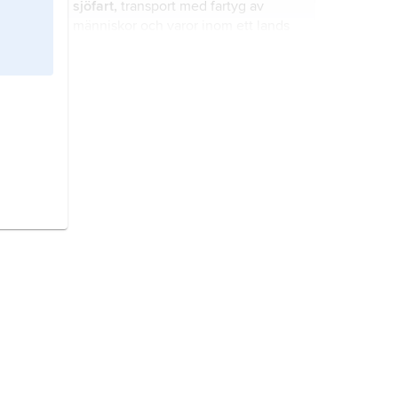
sjöfart,
transport med fartyg av
människor och varor inom ett lands
farvatten (inre fart), längs dess kuster
(kustfart) eller mellan länder och
kontinenter (till exempel östersjö-,
fartygskonstruktion,
dels processen
nordsjö- och oceanfart).
att konstruera och bygga fartyg, dels
en utförlig beskrivning av fartygs
konstruktiva utformning.
Estonia,
egentligen
M/S Estonia
, bil-
och passagerarfärja som sjönk i
Östersjön 28 september 1994, varvid
852 människor omkom.
navigation
,
navigering
, den
vetenskap och teknik som behandlar
bl.a. sjöfarares och flygares förmåga,
utrustning och metoder att under
färd fastställa sin position och
etik,
disciplin inom praktisk filosofi
bestämma lämplig färdväg och kurs
och teologi som systematiskt
mot nästa delmål.
undersöker moraliska föreställningar,