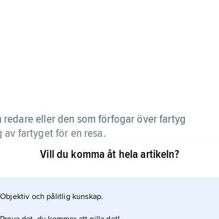
n redare eller den som förfogar över fartyg
av fartyget för en resa.
Vill du komma åt hela artikeln?
redaren att för befraktaren med ett visst fartyg
er passagerare från lastningsplats(er) till
ormalt upp på certepartiformulär. Resebefraktning
Objektiv och pålitlig kunskap.
ande resor. Jämför