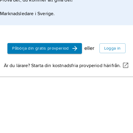
Prova det, du kommer att gilla det!
Marknadsledare i Sverige.
eller
Påbörja din gratis provperiod
Logga in
Är du lärare? Starta din kostnadsfria provperiod härifrån.