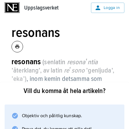
Uppslagsverket
Uppslagsverket
Logga in
resonans
resonans
(senlatin
resonaʹntia
’återklang’, av latin
reʹsono
’genljuda’,
’eka’)
,
inom kemin detsamma som
mesomeri
.
Vill du komma åt hela artikeln?
Objektiv och pålitlig kunskap.
Information om artikeln