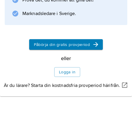
Prova det, du kommer att gilla det!
Marknadsledare i Sverige.
Påbörja din gratis provperiod
eller
Logga in
Är du lärare? Starta din kostnadsfria provperiod härifrån.