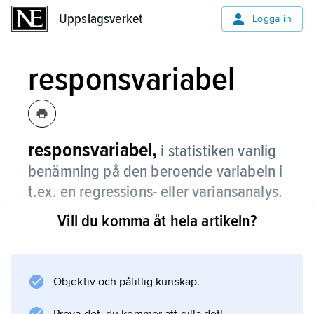
Uppslagsverket
Uppslagsverket
Logga in
responsvariabel
responsvariabel,
i statistiken vanlig
benämning på den beroende variabeln i
t.ex. en regressions- eller variansanalys.
Vill du komma åt hela artikeln?
Dess värde, responsen, är den individuella
försöksenhetens uppmätta reaktion på
tilldelad behandling.
Objektiv och pålitlig kunskap.