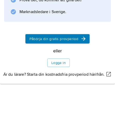
Prova det, du kommer att gilla det!
Information om artikeln
Marknadsledare i Sverige.
Påbörja din gratis provperiod
eller
Logga in
Är du lärare? Starta din kostnadsfria provperiod härifrån.