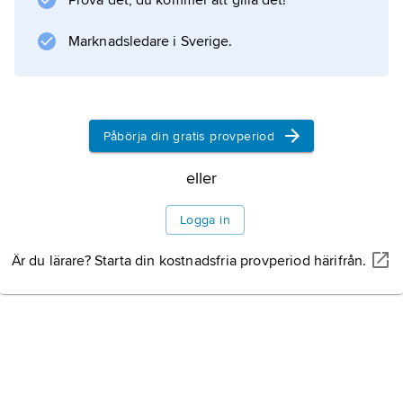
Prova det, du kommer att gilla det!
Marknadsledare i Sverige.
Påbörja din gratis provperiod
eller
Logga in
Är du lärare? Starta din kostnadsfria provperiod härifrån.