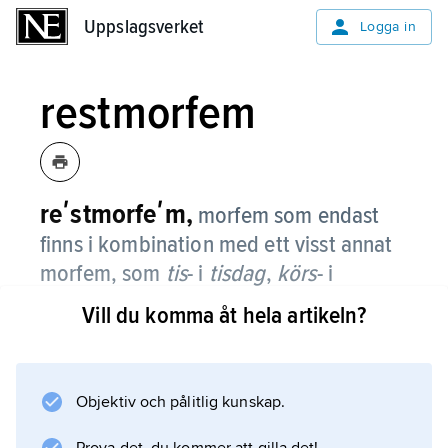
Uppslagsverket
Uppslagsverket
Logga in
restmorfem
reʹstmorfeʹm,
morfem som endast
finns i kombination med ett visst annat
morfem, som
tis
- i
tisdag
,
körs
- i
körsbär
.
Vill du komma åt hela artikeln?
Objektiv och pålitlig kunskap.
Information om artikeln