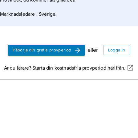
Prova det, du kommer att gilla det!
Marknadsledare i Sverige.
eller
Påbörja din gratis provperiod
Logga in
Är du lärare? Starta din kostnadsfria provperiod härifrån.