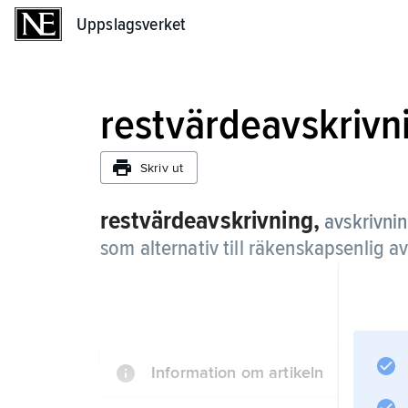
Uppslagsverket
Uppslagsverket
restvärdeavskrivn
Skriv ut
restvärdeavskrivning,
avskrivni
som alternativ till räkenskapsenlig av
Information om artikeln