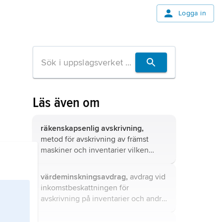
Logga in
Läs även om
räkenskapsenlig avskrivning,
metod för avskrivning av främst
maskiner och inventarier vilken
godtas vid beskattningen under
förutsättning att den skattskyldige
värdeminskningsavdrag,
avdrag vid
har ordnad bokföring som avslutas
inkomstbeskattningen för
med årsbokslut.
avskrivning på inventarier och andra
anläggningstillgångar.