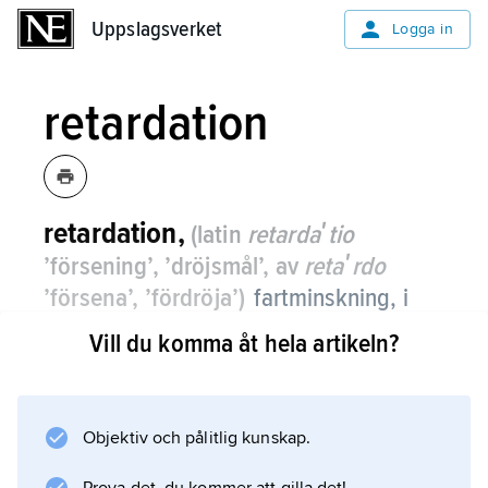
Uppslagsverket
Uppslagsverket
Logga in
retardation
retardation,
(latin
retardaʹtio
’försening’, ’dröjsmål’, av
retaʹrdo
’försena’, ’fördröja’)
fartminskning, i
allmänt språkbruk motsatsen till
Vill du komma åt hela artikeln?
acceleration.
I fysik kallas varje hastighetsförändring för
acceleration
Objektiv och pålitlig kunskap.
, positiv eller negativ.