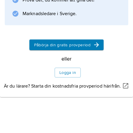
Prova det, du kommer att gilla det!
Marknadsledare i Sverige.
Information om artikeln
Påbörja din gratis provperiod
eller
Logga in
Är du lärare? Starta din kostnadsfria provperiod härifrån.