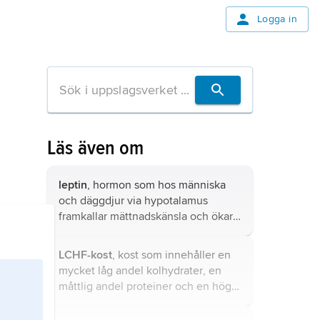
Logga in
Läs även om
leptin
, hormon som hos människa
och däggdjur via hypotalamus
framkallar mättnadskänsla och ökar
värmeproduktionen (termogenesen).
LCHF-kost
, kost som innehåller en
mycket låg andel
kolhydrater
, en
måttlig andel
proteiner
och en hög
andel
fett
.