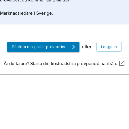
Prova det, du kommer att gilla det!
Marknadsledare i Sverige.
eller
Påbörja din gratis provperiod
Logga in
Är du lärare? Starta din kostnadsfria provperiod härifrån.