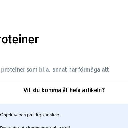
roteiner
,
proteiner som bl.a. annat har förmåga att
Vill du komma åt hela artikeln?
t protein som bildas i levern och cirkulerar i
distribueras till vävnaderna. Protein–
smaproteinet transtyretin. När retinol avgivits blir
Objektiv och pålitlig kunskap.
BP kan filtreras ut genom njurarnas kärlnystan; det