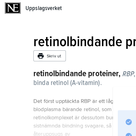
Uppslagsverket
Uppslagsverket
retinolbindande p
Skriv ut
retinolbindande proteiner,
RBP
binda retinol (A-vitamin).
Det först upptäckta RBP är ett lågmolekylär
blodplasma bärande retinol, som därigenom 
retinolkomplexet är dessutom bundet till pla
sistnämnda bindning svagare, så att fritt R
återuppsugs av