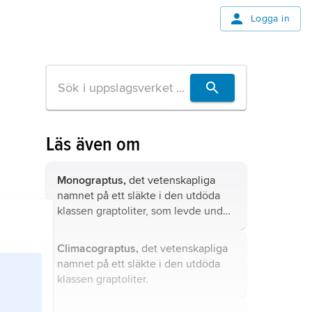
Logga in
Läs även om
Monograptus,
det vetenskapliga
namnet på ett släkte i den utdöda
klassen graptoliter, som levde under
silur och äldre devon (för ca 435–
390 miljoner år sedan).
Climacograptus,
det vetenskapliga
namnet på ett släkte i den utdöda
klassen graptoliter.