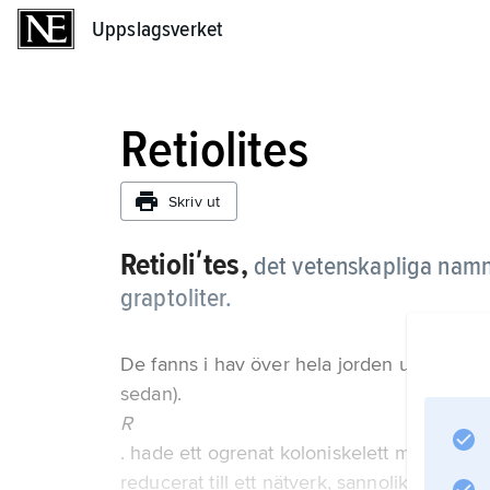
Uppslagsverket
Uppslagsverket
Retiolites
Skriv ut
Retioliʹtes,
det vetenskapliga namne
graptoliter.
De fanns i hav över hela jorden under äldr
sedan).
R
. hade ett ogrenat koloniskelett med boni
reducerat till ett nätverk, sannolikt en anp