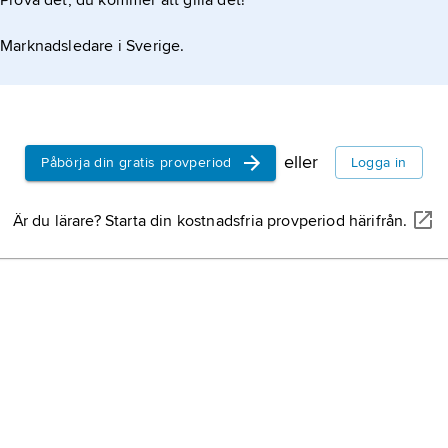
Prova det, du kommer att gilla det!
Marknadsledare i Sverige.
eller
Påbörja din gratis provperiod
Logga in
Är du lärare? Starta din kostnadsfria provperiod härifrån.