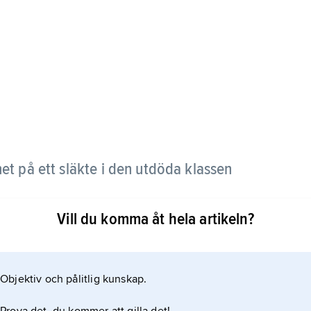
t på ett släkte i den utdöda klassen
Vill du komma åt hela artikeln?
e och mellersta silur (för ca 435–428 miljoner år
Objektiv och pålitlig kunskap.
ngskammare i två motstående rader. Skelettet var
assning för att öka svävförmågan i vattnet.