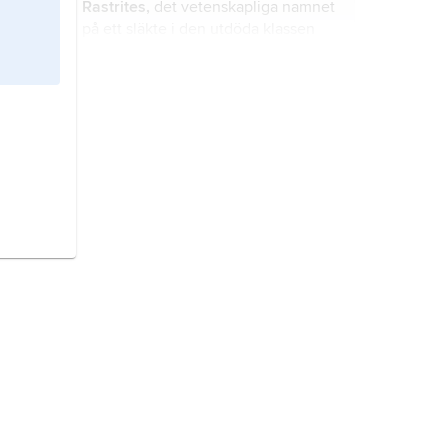
Rastrites,
det vetenskapliga namnet
på ett släkte i den utdöda klassen
graptoliter, som levde under äldre
silur (för ca 437–433 miljoner år
sedan).
Rhabdinopora,
det vetenskapliga
namnet på ett släkte i den utdöda
klassen graptoliter.
Phyllograptus,
det vetenskapliga
namnet på ett släkte i den utdöda
klassen graptoliter som levde under
äldre ordovicium (för ca 490–470
miljoner år sedan).
graptoliter
,
Graptolithina
, utdöd
klass kolonilevande djur som levde
från mellersta kambrium till äldre
karbon (för ca 535–350 miljoner år
sedan).
Anomalocaris,
utdött släkte
ryggradslösa rovdjur som levde i
havet under äldre och mellersta