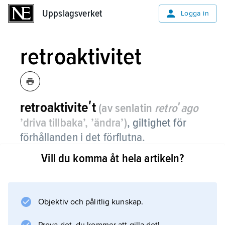
Uppslagsverket
Uppslagsverket
Logga in
retroaktivitet
retroaktiviteʹt
(av senlatin
retroʹago
’driva tillbaka’, ’ändra’)
,
giltighet för
förhållanden i det förflutna.
Vill du komma åt hela artikeln?
Frågan om retroaktivitet är särskilt viktig i
lagstiftningssammanhang eftersom
medborgarna bör kunna förutse
konsekvenserna av sitt handlande. Till
Objektiv och pålitlig kunskap.
rättsstatens grundläggande principer hör att