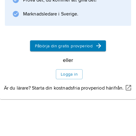
Prova det, du kommer att gilla det!
strafflag inte får ges retroaktiv verkan genom
att staten i efterhand belägger en gärning
Marknadsledare i Sverige.
med straff eller skärper påföljden.
Påbörja din gratis provperiod
Information om artikeln
eller
Logga in
Är du lärare? Starta din kostnadsfria provperiod härifrån.