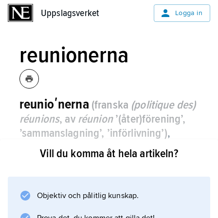
Uppslagsverket
Uppslagsverket
Logga in
reunionerna
reunioʹnerna
(franska
(politique des)
réunions
, av
réunion
’(åter)förening’,
’sammanslagning’, ’införlivning’)
,
franska annekteringar genomförda av
Vill du komma åt hela artikeln?
Ludvig
XIV
genom domstolar,
chambres
de réunion
, som inrättades 1679.
Objektiv och pålitlig kunskap.
Med utgångspunkt i de franska
landvinningarna genom westfaliska freden