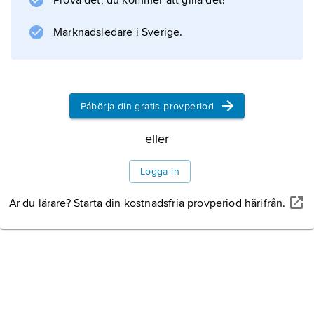
Information om artikeln
Prova det, du kommer att gilla det!
Marknadsledare i Sverige.
Påbörja din gratis provperiod
eller
Logga in
Är du lärare? Starta din kostnadsfria provperiod härifrån.