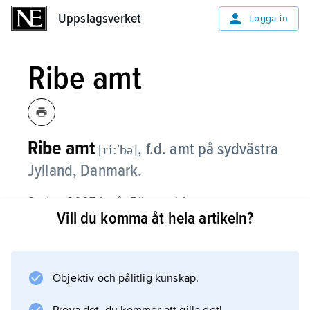
Uppslagsverket
Uppslagsverket
Logga in
Ribe amt
Ribe amt
,
f.d. amt på sydvästra
[ri:ʹbə]
Jylland, Danmark.
Sedan 2007 ingår Ribe amt i
Vill du komma åt hela artikeln?
Region Syddanmark
.
Objektiv och pålitlig kunskap.