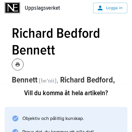
Uppslagsverket
Uppslagsverket
Logga in
Richard Bedford
Bennett
Bennett
Richard Bedford,
,
[beʹnit]
från 1941 Viscount Bennett of
Vill du komma åt hela artikeln?
Mickleham and of Calgary and
Hopewell (Lord Bennett), 1870–1947,
kanadensisk politiker, premiärminister
Objektiv och pålitlig kunskap.
1930–35.