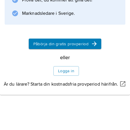
Prova det, du kommer att gilla det!
Bennett var ledare för det konservativa partiet
1927–38. Han blev justitieminister 1921.
Marknadsledare i Sverige.
Information om artikeln
Påbörja din gratis provperiod
eller
Logga in
Är du lärare? Starta din kostnadsfria provperiod härifrån.