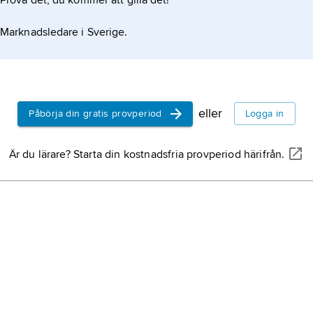
Prova det, du kommer att gilla det!
bärande ele
ha inslag 
Marknadsledare i Sverige.
där det spe
expressio
får strida
talets bildk
vetenskapli
teater och 
kunskaper.
romantike
eller
Påbörja din gratis provperiod
Logga in
genomsyra
tänkande o
Är du lärare? Starta din kostnadsfria provperiod härifrån.
av 1700-tal
talet.
Almqvist, 
november 
1866, förfat
Almquist
.
tid,
begrepp
mellan två
sker i samm
som med nut
framtid.