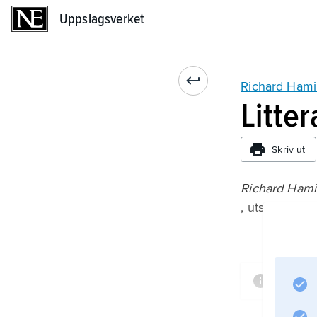
Uppslagsverket
Uppslagsverket
Richard Hami
Litte
Skriv ut
Richard Hami
, utställning
Inform