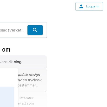
Logga in
n om
 konstriktning.
rmgivning,
grafisk design
,
planeringen av en trycksak
bok) då man bestämmer
afiska form, dvs. hur
extytor och bilder skall
tion
,
sf
,
SF
, litteratur
r att helheten skall bli
netecknas av att som
 estetiskt tilltalande.