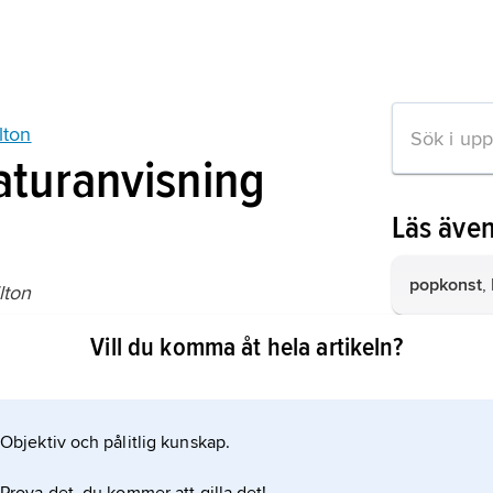
lton
raturanvisning
Läs äve
popkonst
,
lton
skatalog, Moderna museet (1989).
Vill du komma åt hela artikeln?
grafisk fo
den fas i 
(t.ex. en 
dess typogr
ation om artikeln
rubriker, t
Objektiv och pålitlig kunskap.
science fic
placeras fö
vilken kän
lättläst och