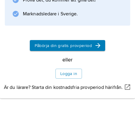
Prova det, du kommer att gilla det!
. Handlingen har en mycket lös
berättarstruktur och utspelar sig under en dag,
Marknadsledare i Sverige.
något som också utmärker flera av Linklaters
senare verk.
Påbörja din gratis provperiod
Information om artikeln
eller
Logga in
Är du lärare? Starta din kostnadsfria provperiod härifrån.