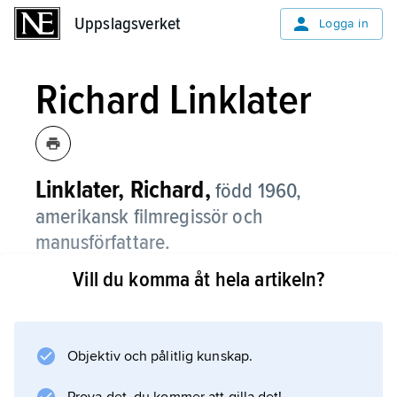
Uppslagsverket
Uppslagsverket
Logga in
Richard Linklater
Linklater, Richard,
född 1960,
amerikansk filmregissör och
manusförfattare.
Vill du komma åt hela artikeln?
Richard Linklater började göra film på extremt
låg budget i hemstaden Austin, Texas, under
1980-talet, men det dröjde till 1991 innan han
fick sitt genombrott med ungdomsfilmen
Objektiv och pålitlig kunskap.
Slacker