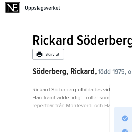
Uppslagsverket
Uppslagsverket
Rickard Söderber
Skriv ut
Söderberg, Rickard,
född 1975, o
Rickard Söderberg utbildades vid Operaak
Han framträdde tidigt i roller som Don Ot
repertoar från Monteverdi och Händel via M