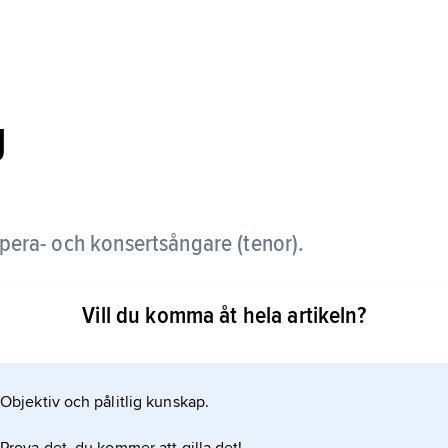
g
pera- och konsertsångare (tenor).
ademiet vid Det kongelige Teater i Köpenhamn.
Vill du komma åt hela artikeln?
tavio i Mozarts ”Don Giovanni” och har en bred
ozart till lyriska Wagnerpartier och nutida opera.
Objektiv och pålitlig kunskap.