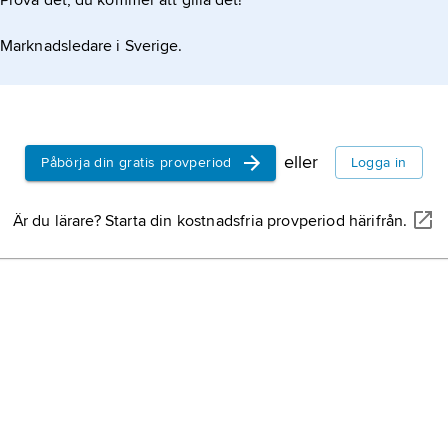
Prova det, du kommer att gilla det!
Marknadsledare i Sverige.
eller
Påbörja din gratis provperiod
Logga in
Är du lärare? Starta din kostnadsfria provperiod härifrån.