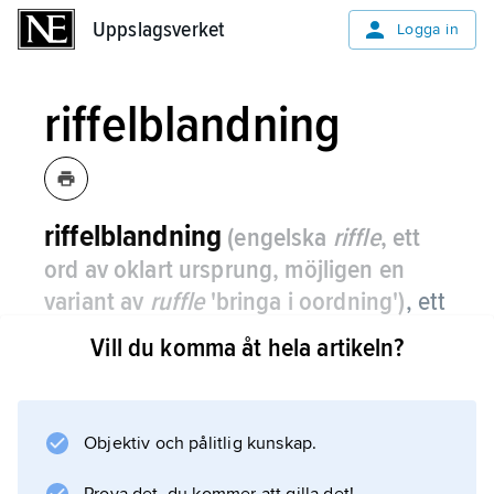
Uppslagsverket
Uppslagsverket
Logga in
riffelblandning
riffelblandning
(engelska
riffle
, ett
ord av oklart ursprung, möjligen en
variant av
ruffle
'bringa i oordning')
,
ett
sedan slutet av 1800-talet vanligt sätt
Vill du komma åt hela artikeln?
att blanda spelkorten i en kortlek.
Två kortlekshalvor läggs vid sidan av varandra,
varefter ett hörn eller en kortsida böjs upp av
Objektiv och pålitlig kunskap.
vardera tummen. Korten släpps, helst ett och