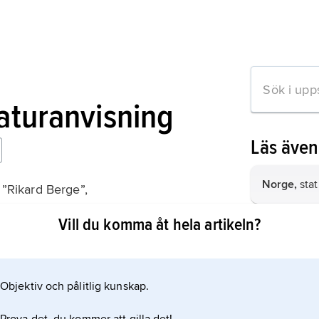
raturanvisning
Läs äve
Norge,
stat
 ”Rikard Berge”,
Vill du komma åt hela artikeln?
film
, samma
eller berät
eller video
Objektiv och pålitlig kunskap.
Färöarna,
ö
mation om artikeln
mellan Skot