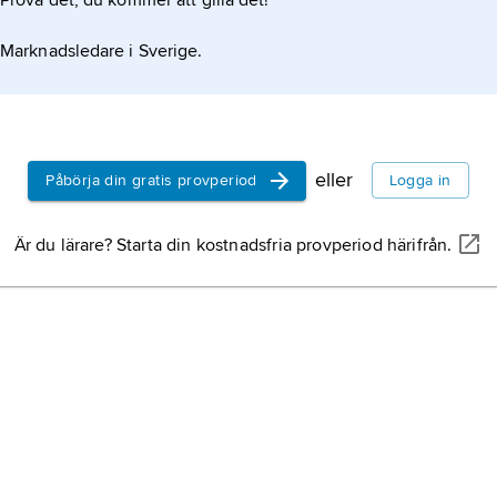
Prova det, du kommer att gilla det!
Dalarna,
äl
Marknadsledare i Sverige.
landskap i 
och nordlig
Armenien,
västra Asie
eller
Påbörja din gratis provperiod
Logga in
Honduras
,
Är du lärare? Starta din kostnadsfria provperiod härifrån.
Schweiz
, 
Island,
stat
Pakistan,
st
Chile
, stat