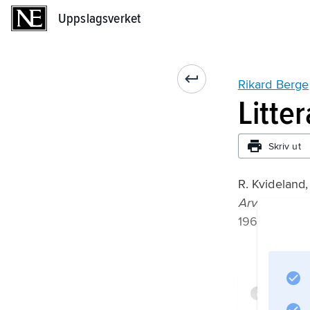
Uppslagsverket
Uppslagsverket
Rikard Berge
Litte
Skriv ut
R. Kvideland,
Arv
1969–70.
Infor