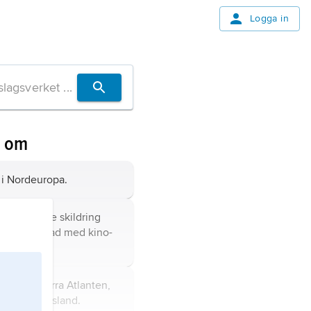
Logga in
n om
 i Nordeuropa.
nhängande skildring
telse inspelad med kino-
teknik.
grupp i norra Atlanten,
tland och Island.