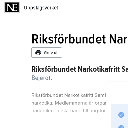
Uppslagsverket
Uppslagsverket
Riksförbundet Nar
Skriv ut
Riksförbundet Narkotikafritt S
Bejerot.
Riksförbundet Narkotikafritt Samhälle har u
narkotika. Medlemmarna är organiserade i 3
narkotika i första hand till ungdomar samt at