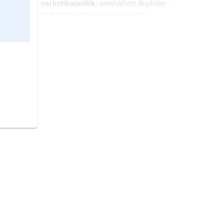
narkotikapolitik,
samhällets åtgärder
mot spridning av narkotika och
narkotikamissbruk.
alkoholpolitik,
samhällets reglering
av tillverkning, handel och
försäljning av alkoholdrycker.
idrott,
sammanfattande benämning
på skilda slag av kroppsövningar.
gymnastik
, systematiskt valda och
kombinerade kroppsrörelser och
kroppsövningar syftande till att
stärka människan fysiskt och
psykiskt.
Sudan,
stat i nordöstra Afrika.
Sveriges socialdemokratiska