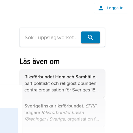
Logga in
Läs även om
Riksförbundet Hem och Samhälle,
partipolitiskt och religiöst obunden
centralorganisation för Sveriges 180
husmodersföreningar.
Sverigefinska riksförbundet,
SFRF
,
tidigare
Riksförbundet finska
föreningar i Sverige
, organisation för
sverigefinnar.