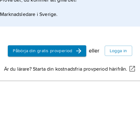
Prova det, du kommer att gilla det!
Marknadsledare i Sverige.
eller
Påbörja din gratis provperiod
Logga in
Är du lärare? Starta din kostnadsfria provperiod härifrån.