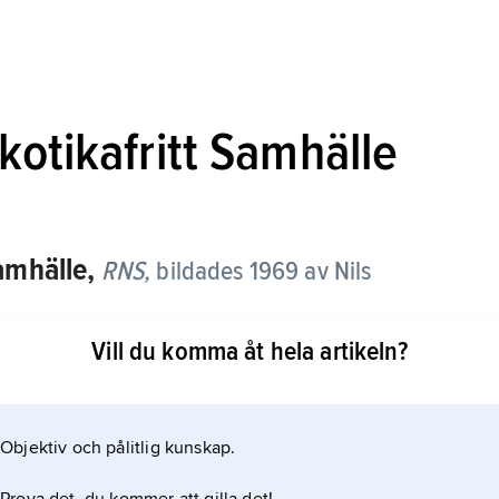
kotikafritt Samhälle
amhälle,
RNS,
bildades 1969 av Nils
Vill du komma åt hela artikeln?
tvecklats till en opinionsbildande folkrörelse mot
6. Dess främsta syfte är att sprida information om
t skapa opinion för en restriktiv narkotikapolitik.
Objektiv och pålitlig kunskap.